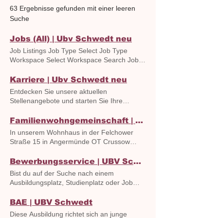
63 Ergebnisse gefunden mit einer leeren
Suche
Jobs (All) | Ubv Schwedt neu
Job Listings Job Type Select Job Type
Workspace Select Workspace Search Jobs
Number of jobs found: 0
Karriere | Ubv Schwedt neu
Entdecken Sie unsere aktuellen
Stellenangebote und starten Sie Ihre
Karriere mit uns! Wir suchen engagierte
Talente in verschiedenen Bereichen und
Familienwohngemeinschaft | UBV Schwedt
bieten Ihnen die Möglichkeit, sich
In unserem Wohnhaus in der Felchower
weiterzuentwickeln. Besuchen Sie unsere
Straße 15 in Angermünde OT Crussow
Karriere-Seite und finden Sie die passende
können Kinder und Jugendliche viel Platz im
Stelle, die zu Ihren Fähigkeiten und
eigenen Garten genießen. Sie haben die
Bewerbungsservice | UBV Schwedt
Interessen passt! UBV > Karriere Erzieher
Möglichkeit, sich an der Fütterung und
Bist du auf der Suche nach einem
für unsere Wohngruppen (m/w/d)
Pflege der Tiere des benachbarten Jugend-
Ausbildungsplatz, Studienplatz oder Job
Mitarbeiter Öffentlichkeitsarbeit (m/w/d)
Landhofs zu beteiligen. UBV > Kinder- und
und weißt nicht, wie du dich richtig
Psychologe (m/w/d) UNSERE
Jugendarbeit > Hilfen zur Eriehung >
bewirbst? Unsere Mitarbeiter/-innen stehen
BAE | UBV Schwedt
STELLENANGEBOTE Sie verfügen über
Familienwohngemeinschaft
dir jeden Montag und Dienstag von 14:00
soziales Engagement und fachliche
Diese Ausbildung richtet sich an junge
FAMILIENWOHNGEMEINSCHAFT