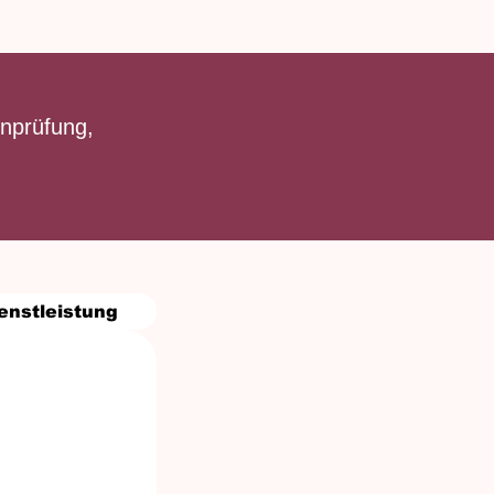
enprüfung,
enstleistung