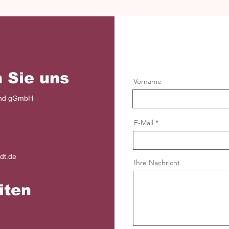
 Sie uns
Vorname
und gGmbH
E-Mail
dt.de
Ihre Nachricht
iten